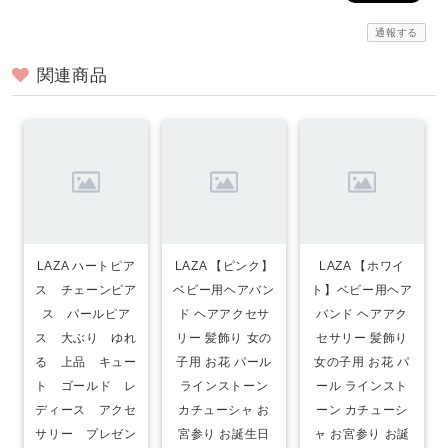
通報する
関連商品
LAZA ハートピア
LAZA 【ピンク】
LAZA 【ホワイ
ス チェーンピア
ベビー用ヘアバン
ト】ベビー用ヘア
ス パールピア
ド ヘアアクセサ
バンド ヘアアク
ス 大ぶり ゆれ
リー 髪飾り 女の
セサリー 髪飾り
る 上品 キュー
子用 お花 パール
女の子用 お花 パ
ト ゴールド レ
ラインストーン
ール ラインスト
ディース アクセ
カチューシャ お
ーン カチューシ
サリー プレゼン
宮参り お誕生日
ャ お宮参り お誕