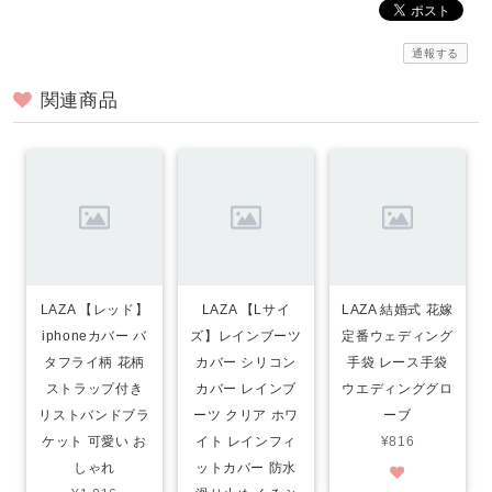
通報する
関連商品
LAZA 【レッド】
LAZA 【Lサイ
LAZA 結婚式 花嫁
iphoneカバー バ
ズ】レインブーツ
定番ウェディング
タフライ柄 花柄
カバー シリコン
手袋 レース手袋
ストラップ付き
カバー レインブ
ウエディンググロ
リストバンドブラ
ーツ クリア ホワ
ーブ
ケット 可愛い お
イト レインフィ
¥816
しゃれ
ットカバー 防水