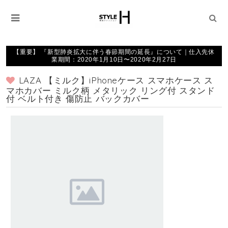
【重要】 『新型肺炎拡大に伴う春節期間の延長』について｜仕入先休
業期間：2020年1月10日〜2020年2月27日
LAZA 【ミルク】iPhoneケース スマホケース ス
マホカバー ミルク柄 メタリック リング付 スタンド
付 ベルト付き 傷防止 バックカバー