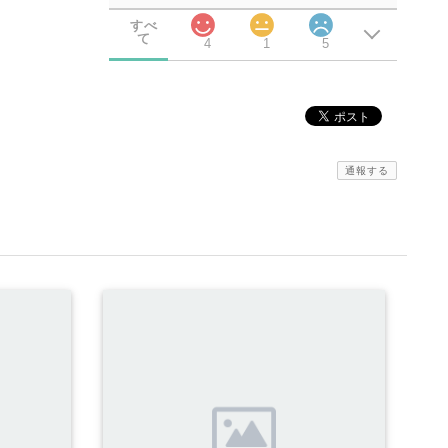
すべ
て
4
1
5
通報する