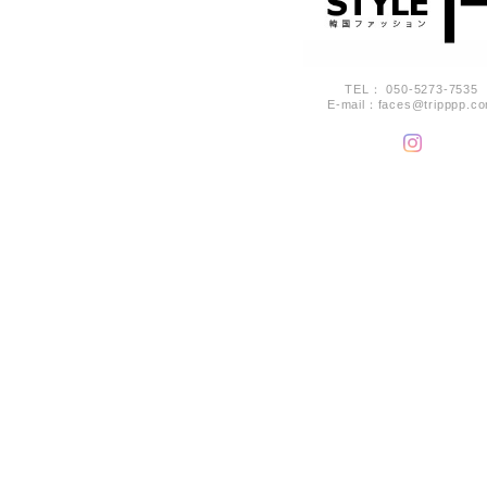
TEL： 050-5273-7535
E-mail：
faces@tripppp.c