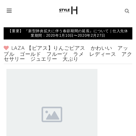
【重要】 『新型肺炎拡大に伴う春節期間の延長』について｜仕入先休
業期間：2020年1月10日〜2020年2月27日
LAZA 【ピアス】りんごピアス かわいい アッ
プル ゴールド フルーツ ラメ レディース アク
セサリー ジュエリー 大ぶり