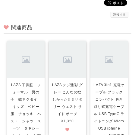
通報する
関連商品
LAZA 子供服 フ
LAZA デジ迷彩 グ
LAZA 3in1 充電ケ
ォーマル 男の
レー こんなの欲
ーブル ブラック
子 蝶ネクタイ
しかった!! ミリタ
コンパクト 巻き
キッズ ベビー
リー ウエスト サ
取り式充電ケーブ
服 チョッキ ベ
イド ポーチ
ル USB TypeC ラ
スト シャツ ス
¥1,350
イトニング Micro
ーツ タキシー
USB iphone