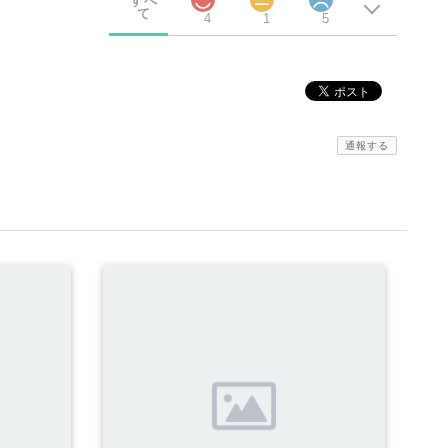
すべ
て
4
1
5
通報する