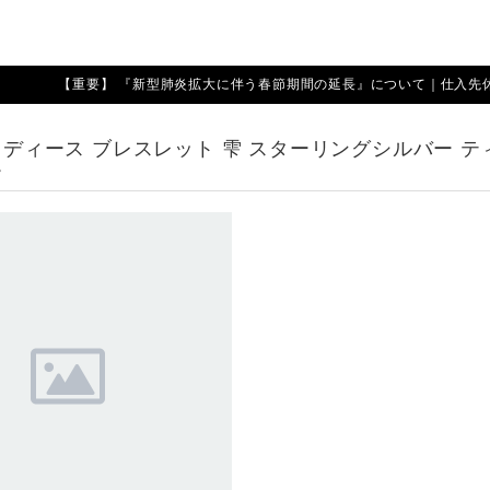
【重要】 『新型肺炎拡大に伴う春節期間の延長』について｜仕入先休業期
 レディース ブレスレット 雫 スターリングシルバー 
ー