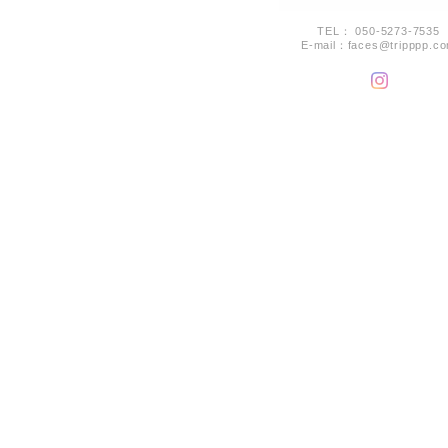
TEL： 050-5273-7535
E-mail：
faces@tripppp.c