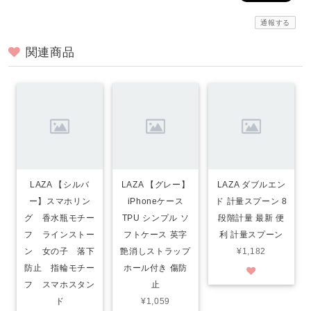
通報する
関連商品
LAZA 【シルバ
LAZA 【グレー】
LAZA ダブルエン
ー】スマホリン
iPhoneケース
ド 計量スプーン 8
グ 香水瓶モチー
TPU シンプル ソ
段階計量 最新 便
フ ラインストー
フトケース 英字
利 計量スプーン
ン 女の子 落下
艶消しストラップ
¥1,182
防止 指輪モチー
ホール付き 傷防
フ スマホスタン
止
ド
¥1,059