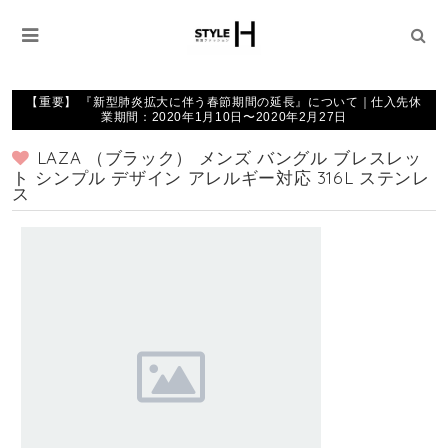
【重要】 『新型肺炎拡大に伴う春節期間の延長』について｜仕入先休
業期間：2020年1月10日〜2020年2月27日
LAZA （ブラック） メンズ バングル ブレスレッ
ト シンプル デザイン アレルギー対応 316L ステンレ
ス