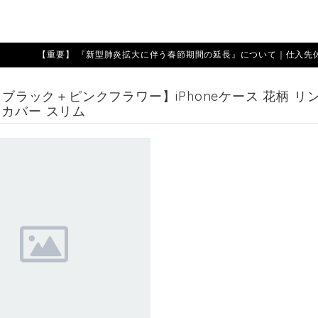
【重要】 『新型肺炎拡大に伴う春節期間の延長』について｜仕入先休業期
 【ブラック＋ピンクフラワー】iPhoneケース 花柄 
クカバー スリム