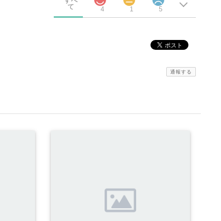
すべ
て
4
1
5
通報する