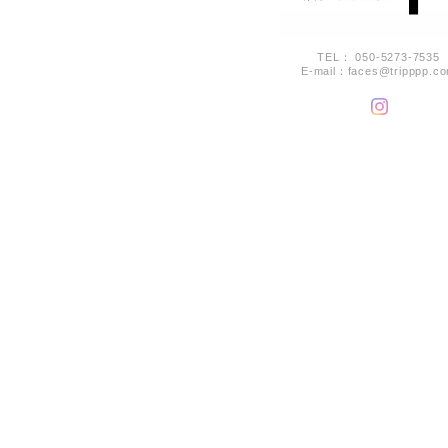
TEL： 050-5273-7535
E-mail：
faces@tripppp.c