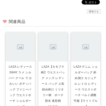
通報する
関連商品
LAZA レディース
LAZA【カモフラ
LAZA デニム ショ
3WAY ラメ シル
柄】ウエストバッ
ルダーバッグ 斜
バー クール で か
グ メンズ レディ
め掛け カジュア
わいい ボディバ
ース バッグ 人気
ル レトロ レディ
ッグ ファニーパ
斜め掛け ミリタ
ース ウエストポ
ック ウエストポ
リー柄 ポーチ
ーチ ベルト調整
ーチ ショルダー
防水 迷彩柄
可能【ライトブル