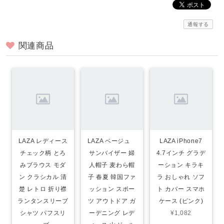
通報する
関連商品
LAZA レディース
LAZA ベージュ
LAZA iPhone7
チェック柄 とろ
サンバイザー 婦
4.7インチ グラデ
みブラウス モダ
人帽子 麦わら帽
ーション キラキ
ン クラシカル 清
子 春夏 韓国ファ
ラ おしゃれ ソフ
楚 レトロ 折り襟
ッション スポー
ト カバー スマホ
ランタンスリーブ
ツ アウトドア ガ
ケース (ピンク)
シャツ パフスリ
ーデニング レデ
¥1,082