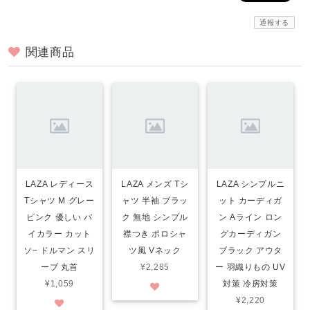
通報する
関連商品
LAZA レディース
LAZA メンズ Tシ
LAZA シンプルニ
Tシャツ M グレー
ャツ 半袖 ブラッ
ット カーディガ
ピンク 優しい バ
ク 無地 シンプル
ン Aライン ロン
イカラー カット
襟つき ポロシャ
グカーディガン
ソ− ドルマン スリ
ツ風 Vネック
ブラック アウタ
ーブ 丸首
¥2,285
ー 羽織りもの UV
¥1,059
対策 冷房対策
¥2,220