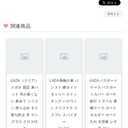
通報する
関連商品
LAZA （クリア）
LAZA 蜘蛛の巣 パ
LAZA パスポート
メガネ 固定 鼻パ
ンスト 網タイツ
ケース パスポー
ッド 耳が痛くな
タトゥー ストッ
トカバー ポーチ
い 鼻あて シリコ
キング ハロウィ
旅行 トラベル 通
ン 滑り止め すり
ン クリスマス コ
帳ケース カード
落ち防止 耳 サン
スプレ スパイダ
ホルダー カード
グラス クロス付
ー
入れ 大容量 レザ