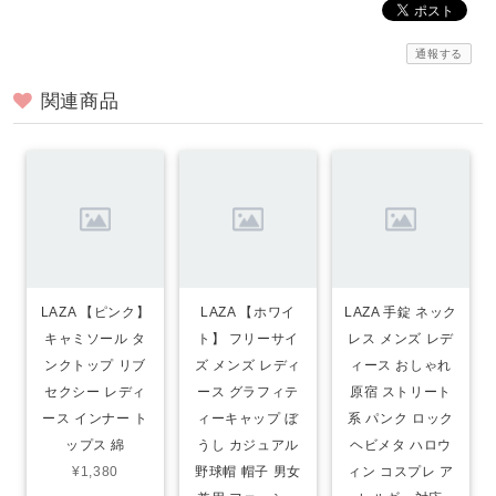
通報する
関連商品
LAZA 【ピンク】
LAZA 【ホワイ
LAZA 手錠 ネック
キャミソール タ
ト】 フリーサイ
レス メンズ レデ
ンクトップ リブ
ズ メンズ レディ
ィース おしゃれ
セクシー レディ
ース グラフィテ
原宿 ストリート
ース インナー ト
ィーキャップ ぼ
系 パンク ロック
ップス 綿
うし カジュアル
ヘビメタ ハロウ
¥1,380
野球帽 帽子 男女
ィン コスプレ ア