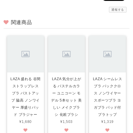
通報する
関連商品
LAZA 盛れる 谷間
LAZA 気分が上が
LAZA シームレス
ストラップレス
る パステルカラ
ブラ バッククロ
ブラ バストアッ
ー ユニコーン モ
ス ノンワイヤー
プ 脇高 ノンワイ
デル 5本セット 美
スポーツブラ ヨ
ヤー 厚盛りパッ
しい メイクブラ
ガブラ パッド付
ド ブラジャー
シ 化粧ブラシ
ブラトップ
¥1,680
¥1,503
¥1,319