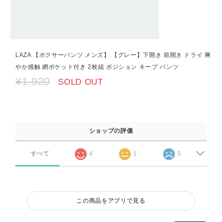
LAZA 【ボクサーパンツ メンズ】 【グレー】下開き 前開き ドライ 爽
やか感触 網ポケット付き 2枚組 ポジション キープ パンツ
¥1,920
SOLD OUT
ショップの評価
すべて
4
1
5
この商品をアプリで見る