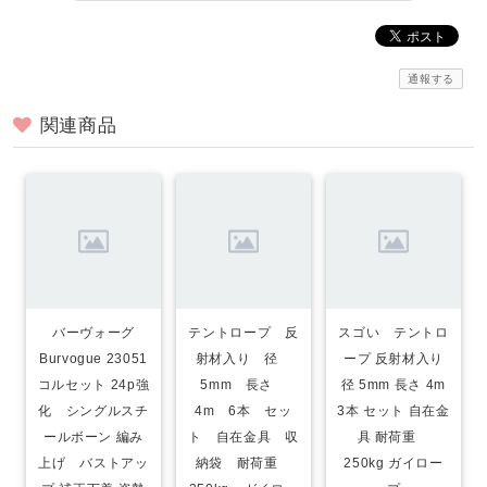
通報する
関連商品
バーヴォーグ
テントロープ 反
スゴい テントロ
Burvogue 23051
射材入り 径
ープ 反射材入り
コルセット 24p強
5mm 長さ
径 5mm 長さ 4m
化 シングルスチ
4m 6本 セッ
3本 セット 自在金
ールボーン 編み
ト 自在金具 収
具 耐荷重
上げ バストアッ
納袋 耐荷重
250kg ガイロー