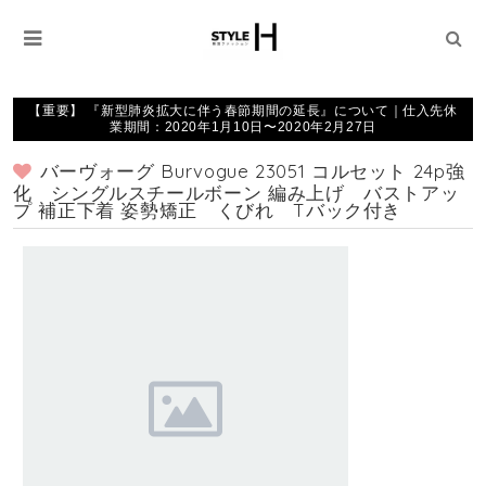
【重要】 『新型肺炎拡大に伴う春節期間の延長』について｜仕入先休
業期間：2020年1月10日〜2020年2月27日
バーヴォーグ Burvogue 23051 コルセット 24p強
化 シングルスチールボーン 編み上げ バストアッ
プ 補正下着 姿勢矯正 くびれ Tバック付き