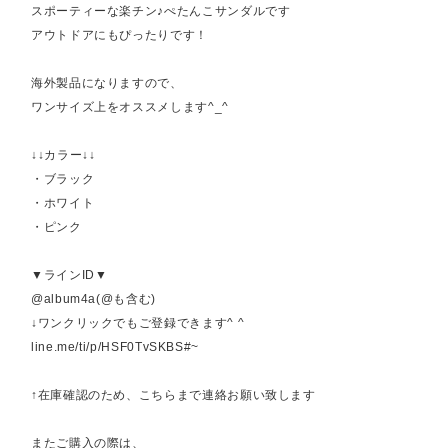
スポーティーな楽チン♪ぺたんこサンダルです
アウトドアにもぴったりです！
海外製品になりますので、
ワンサイズ上をオススメします^_^
↓↓カラー↓↓
・ブラック
・ホワイト
・ピンク
▼ラインID▼
@album4a(@も含む)
↓ワンクリックでもご登録できます^ ^
line.me/ti/p/HSF0TvSKBS#~
↑在庫確認のため、こちらまで連絡お願い致します
またご購入の際は、