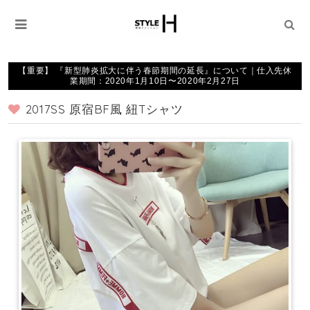
【重要】 『新型肺炎拡大に伴う春節期間の延長』について｜仕入先休
業期間：2020年1月10日〜2020年2月27日
2017SS 原宿BF風 紐Tシャツ