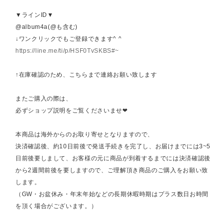
▼ラインID▼
@album4a(@も含む)
↓ワンクリックでもご登録できます^ ^
https://line.me/ti/p/HSF0TvSKBS#~
↑在庫確認のため、こちらまで連絡お願い致します
またご購入の際は、
必ずショップ説明をご覧くださいませ❤︎
本商品は海外からのお取り寄せとなりますので、
決済確認後、約10日前後で発送手続きを完了し、お届けまでには3~5
日前後要しまして、お客様の元に商品が到着するまでには決済確認後
から2週間前後を要しますので、ご理解頂き商品のご購入をお願い致
します。
（GW・お盆休み・年末年始などの長期休暇時期はプラス数日お時間
を頂く場合がございます。）