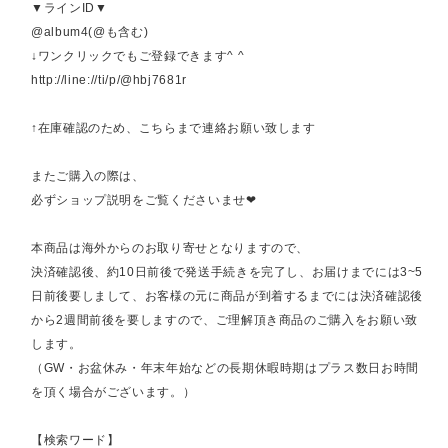
▼ラインID▼
@album4(@も含む)
↓ワンクリックでもご登録できます^ ^
http://line://ti/p/@hbj7681r
↑在庫確認のため、こちらまで連絡お願い致します
またご購入の際は、
必ずショップ説明をご覧くださいませ❤︎
本商品は海外からのお取り寄せとなりますので、
決済確認後、約10日前後で発送手続きを完了し、お届けまでには3~5
日前後要しまして、お客様の元に商品が到着するまでには決済確認後
から2週間前後を要しますので、ご理解頂き商品のご購入をお願い致
します。
（GW・お盆休み・年末年始などの長期休暇時期はプラス数日お時間
を頂く場合がございます。）
【検索ワード】