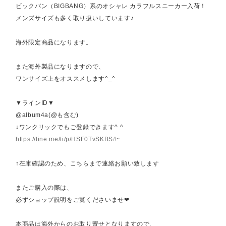
ビックバン（BIGBANG）系のオシャレ カラフルスニーカー入荷！
メンズサイズも多く取り扱いしています♪
海外限定商品になります。
また海外製品になりますので、
ワンサイズ上をオススメします^_^
▼ラインID▼
@album4a(@も含む)
↓ワンクリックでもご登録できます^ ^
https://line.me/ti/p/HSF0TvSKBS#~
↑在庫確認のため、こちらまで連絡お願い致します
またご購入の際は、
必ずショップ説明をご覧くださいませ❤︎
本商品は海外からのお取り寄せとなりますので、