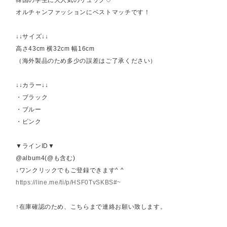
韓国の学生に大人気のリュック♡
オルチャンファッションにベストマッチです！
↓↓サイズ↓↓
高さ43cm 横32cm 幅16cm
（海外製品のため多少の誤差はご了承ください）
↓↓カラー↓↓
・ブラック
・ブルー
・ピンク
▼ラインID▼
@album4(@も含む)
↓ワンクリックでもご登録できます^ ^
https://line.me/ti/p/HSF0TvSKBS#~
↑在庫確認のため、こちらまで連絡お願い致します。