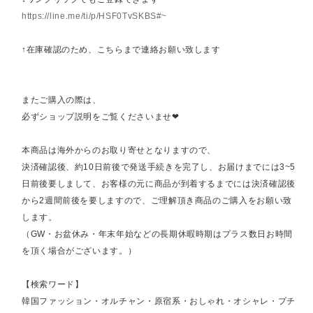
https://line.me/ti/p/HSF0TvSKBS#~
↑在庫確認のため、こちらまで連絡お願い致します
またご購入の際は、
必ずショップ説明をご覧くださいませ❤︎
本商品は海外からのお取り寄せとなりますので、
決済確認後、約10日前後で発送手続きを完了し、お届けまでには3~5
日前後要しまして、お客様の元に商品が到着するまでには決済確認後
から2週間前後を要しますので、ご理解頂き商品のご購入をお願い致
します。
（GW・お盆休み・年末年始などの長期休暇時期はプラス数日お時間
を頂く場合がございます。）
【検索ワード】
韓国ファッション・オルチャン・原宿系・おしゃれ・オシャレ・プチ