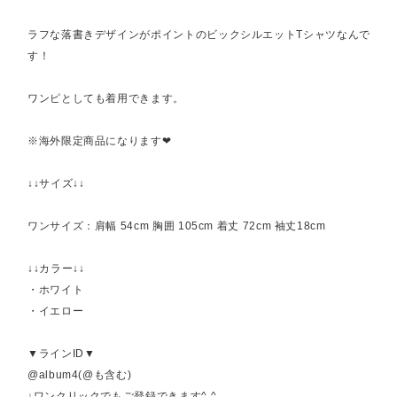
ラフな落書きデザインがポイントのビックシルエットTシャツなんで
す！
ワンピとしても着用できます。
※海外限定商品になります❤︎
↓↓サイズ↓↓
ワンサイズ：肩幅 54cm 胸囲 105cm 着丈 72cm 袖丈18cm
↓↓カラー↓↓
・ホワイト
・イエロー
▼ラインID▼
@album4(@も含む)
↓ワンクリックでもご登録できます^ ^