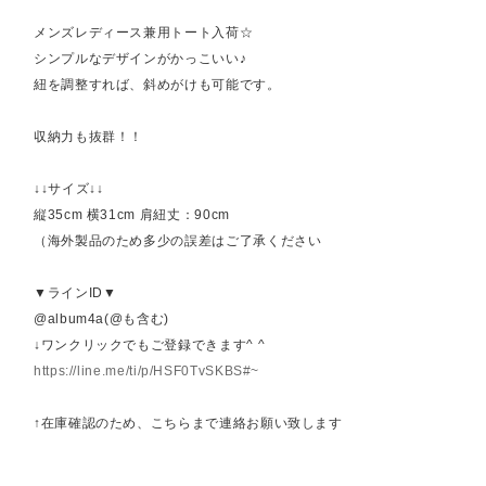
メンズレディース兼用トート入荷☆
シンプルなデザインがかっこいい♪
紐を調整すれば、斜めがけも可能です。
収納力も抜群！！
↓↓サイズ↓↓
縦35cm 横31cm 肩紐丈：90cm
（海外製品のため多少の誤差はご了承ください
▼ラインID▼
@album4a(@も含む)
↓ワンクリックでもご登録できます^ ^
https://line.me/ti/p/HSF0TvSKBS#~
↑在庫確認のため、こちらまで連絡お願い致します