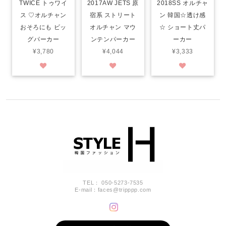
TWICE トゥワイ
2018SS オルチャ
2017AW JETS 原
ス ♡オルチャン
ン 韓国☆透け感
宿系 ストリート
おそろにも ビッ
☆ ショート丈パ
オルチャン マウ
グパーカー
ーカー
ンテンパーカー
¥3,780
¥3,333
¥4,044
TEL： 050-5273-7535
E-mail：
faces@tripppp.com