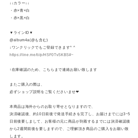
↓↓カラー↓↓
・赤×青×白
・赤×黒×白
▼ラインID▼
@album4a(@も含む)
↓ワンクリックでもご登録できます^ ^
https://line.me/ti/p/HSF0TvSKBS#~
↑在庫確認のため、こちらまで連絡お願い致します
またご購入の際は、
必ずショップ説明をご覧くださいませ❤︎
本商品は海外からのお取り寄せとなりますので、
決済確認後、約10日前後で発送手続きを完了し、お届けまでには3~5
日前後要しまして、お客様の元に商品が到着するまでには決済確認後
から2週間前後を要しますので、ご理解頂き商品のご購入をお願い致
します。