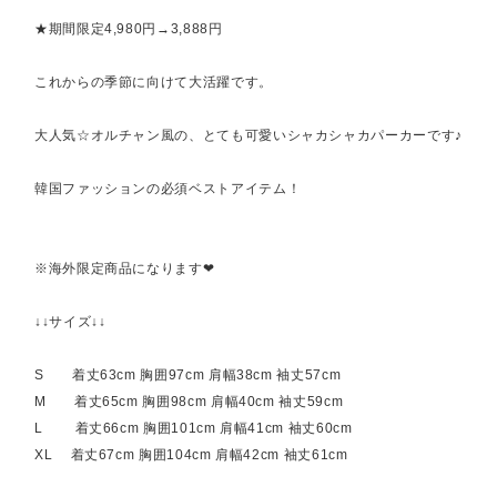
★期間限定4,980円→3,888円
これからの季節に向けて大活躍です。
大人気☆オルチャン風の、とても可愛いシャカシャカパーカーです♪
韓国ファッションの必須ベストアイテム！
※海外限定商品になります❤︎
↓↓サイズ↓↓
S 着丈63cm 胸囲97cm 肩幅38cm 袖丈57cm
M 着丈65cm 胸囲98cm 肩幅40cm 袖丈59cm
L 着丈66cm 胸囲101cm 肩幅41cm 袖丈60cm
XL 着丈67cm 胸囲104cm 肩幅42cm 袖丈61cm