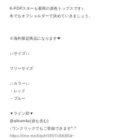
K-POPスターも着用の原色トップスです♪
冬でもオフショルダーで決めていきましょう。
※海外限定商品になります❤︎
↓↓サイズ↓↓
フリーサイズ
↓↓カラー↓↓
・レッド
・ブルー
▼ラインID▼
@album4a(@も含む)
↓ワンクリックでもご登録できます^ ^
https://line.me/ti/p/HSF0TvSKBS#~