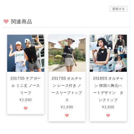
通報する
関連商品
2017SS チアガー
2017SS オルチャ
2018SS オルチャ
ル ミニ丈 ノース
ン レース付き ノ
ン 韓国☆胸元ハ
リーブ
ースリーブトップ
ートデザイン タ
¥2,890
ス
ンクトップ
¥2,888
¥2,888