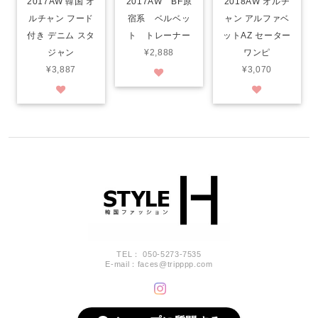
2017AW 韓国 オ
2017AW BF原
2018AW オルチ
ルチャン フード
宿系 ベルベッ
ャン アルファベ
付き デニム スタ
ト トレーナー
ットAZ セーター
ジャン
¥2,888
ワンピ
¥3,887
¥3,070
TEL： 050-5273-7535
E-mail：
faces@tripppp.com