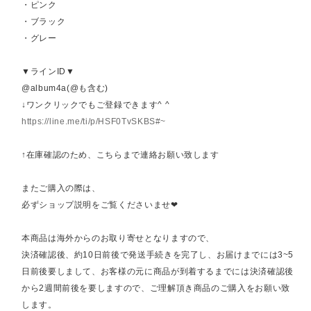
・ピンク
・ブラック
・グレー
▼ラインID▼
@album4a(@も含む)
↓ワンクリックでもご登録できます^ ^
https://line.me/ti/p/HSF0TvSKBS#~
↑在庫確認のため、こちらまで連絡お願い致します
またご購入の際は、
必ずショップ説明をご覧くださいませ❤︎
本商品は海外からのお取り寄せとなりますので、
決済確認後、約10日前後で発送手続きを完了し、お届けまでには3~5
日前後要しまして、お客様の元に商品が到着するまでには決済確認後
から2週間前後を要しますので、ご理解頂き商品のご購入をお願い致
します。