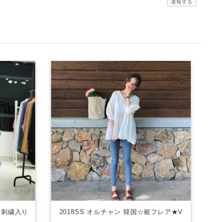
通報する
柄刺繍入り
2018SS オルチャン 韓国☆裾フレア★V