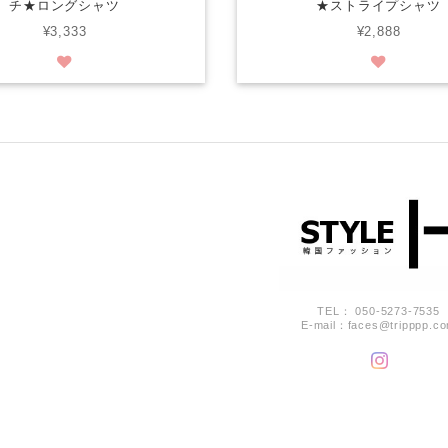
チ★ロングシャツ
★ストライプシャツ
¥3,333
¥2,888
TEL： 050-5273-7535
E-mail：
faces@tripppp.c