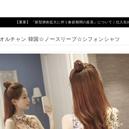
【重要】 『新型肺炎拡大に伴う春節期間の延長』について｜仕入先休業期
SS オルチャン 韓国☆ノースリーブ☆シフォンシャツ