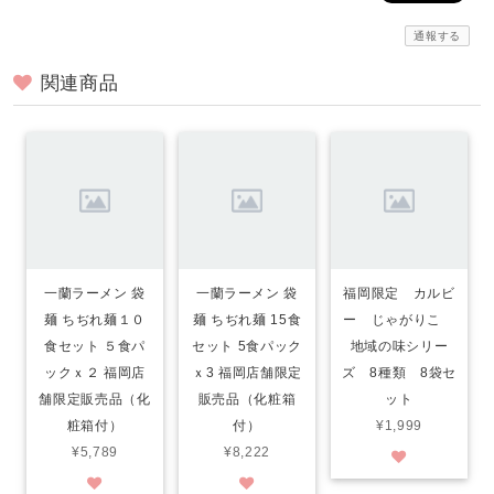
通報する
関連商品
一蘭ラーメン 袋
一蘭ラーメン 袋
福岡限定 カルビ
麺 ちぢれ麺１０
麺 ちぢれ麺 15食
ー じゃがりこ
食セット ５食パ
セット 5食パック
地域の味シリー
ックｘ２ 福岡店
ｘ3 福岡店舗限定
ズ 8種類 8袋セ
舗限定販売品（化
販売品（化粧箱
ット
粧箱付）
付）
¥1,999
¥5,789
¥8,222