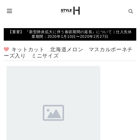
【重要】 『新型肺炎拡大に伴う春節期間の延長』について｜仕入先休
業期間：2020年1月10日〜2020年2月27日
キットカット 北海道メロン マスカルポーネチ
ーズ入り ミニサイズ