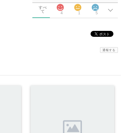
すべ
て
4
1
5
通報する