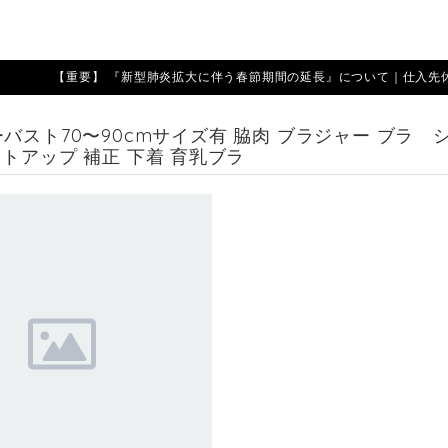
【重要】 『新型肺炎拡大に伴う春節期間の延長』について｜仕入先休業期
バスト70〜90cmサイズ有 脇肉 ブラジャー ブラ 
ストアップ 補正 下着 育乳ブラ