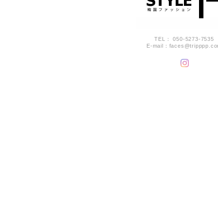
TEL： 050-5273-7535
E-mail：
faces@tripppp.c