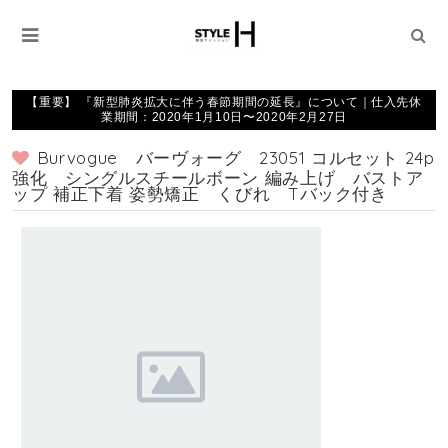
【重要】 『新型肺炎拡大に伴う春節期間の延長』について｜仕入先休
業期間：2020年1月10日〜2020年2月27日
Burvogue バーヴォーグ 23051 コルセット 24p
強化 シングルスチールボーン 編み上げ バストア
ップ 補正下着 姿勢矯正 くびれ Tバック付き