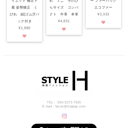
イエット 補正下
れ ミニ 手のひ
ー ファーバッグ
着 姿勢矯正 く
らサイズ コンパ
エコファー
びれ 紐[ゴム]Tバ
クト 牛革 本革
¥3,333
ック付き
¥4,651
¥1,980
TEL： 050-5273-7535
E-mail：
faces@tripppp.com