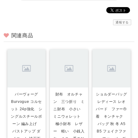
通報する
関連商品
バーヴォーグ
財布 オルチャ
ショルダーバッグ
Burvogue コルセ
ン 三つ折り ミ
レディース レオ
ット 24p強化 シ
ニ財布 小さい
パード ファー巾
ングルスチールボ
ミニウォレット
着 キンチャク
ーン 編み上げ
極小財布 レザ
バッグ 秋 冬 A5
バストアップ ダ
ー 軽い 小銭入
B5 フェイクファ