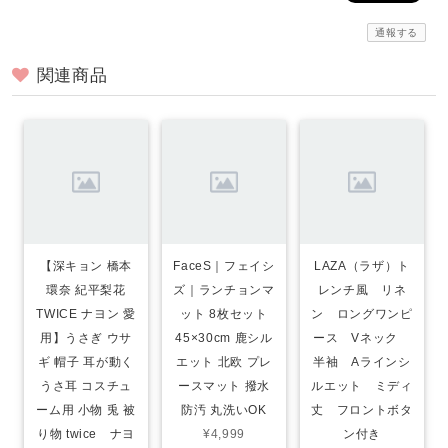
通報する
関連商品
【深キョン 橋本
FaceS｜フェイシ
LAZA（ラザ）ト
環奈 紀平梨花
ズ｜ランチョンマ
レンチ風 リネ
TWICE ナヨン 愛
ット 8枚セット
ン ロングワンピ
用】うさぎ ウサ
45×30cm 鹿シル
ース Vネック
ギ 帽子 耳が動く
エット 北欧 プレ
半袖 Aラインシ
うさ耳 コスチュ
ースマット 撥水
ルエット ミディ
ーム用 小物 兎 被
防汚 丸洗いOK
丈 フロントボタ
り物 twice ナヨ
¥4,999
ン付き