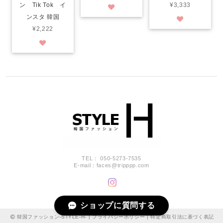
ン Tik Tok イ
¥3,333
ンスタ 韓国
¥2,222
TEL： 050-5273-7535
E-mail：
faces@tripppp.com
ショップに質問する
韓国ファッション-STYLE-H- |
プライバシーポリシー
|
特定商取引法に基づく表記