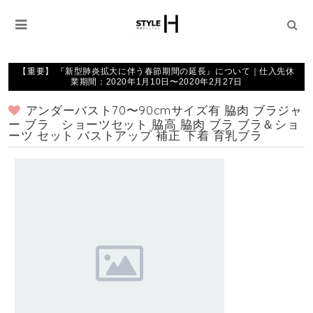
【重要】 『新型肺炎拡大に伴う春節期間の延長』について｜仕入先休
業期間：2020年1月10日〜2020年2月27日
アンダーバスト70〜90cmサイズ有 脇肉 ブラジャ
ー ブラ ショーツセット 脇高 脇肉 ブラ ブラ＆ショ
ーツ セット バストアップ 補正 下着 育乳ブラ