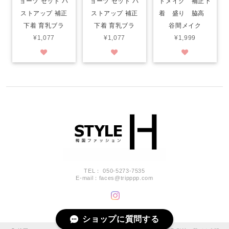
ョーツ セット バ
ョーツ セット バ
トメイク 補正下
ストアップ 補正
ストアップ 補正
着 盛り 脇高
下着 育乳ブラ
下着 育乳ブラ
谷間メイク
¥1,077
¥1,077
¥1,999
TEL： 050-5273-7535
E-mail：
faces@tripppp.com
ショップに質問する