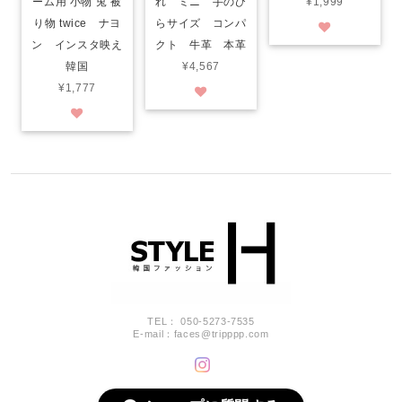
ーム用 小物 兎 被
れ ミニ 手のひ
¥1,999
り物 twice ナヨ
らサイズ コンパ
ン インスタ映え
クト 牛革 本革
韓国
¥4,567
¥1,777
TEL： 050-5273-7535
E-mail：
faces@tripppp.com