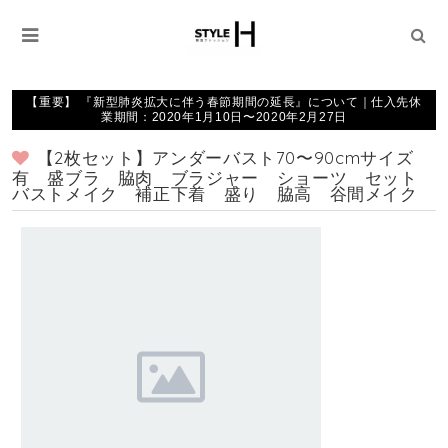
【重要】 『新型肺炎拡大に伴う春節期間の延長』について｜仕入先休
業期間：2020年1月10日〜2020年2月27日
【2枚セット】アンダーバスト70〜90cmサイズ
有 盛ブラ 脇肉 ブラジャー ショーツ セット
バストメイク 補正下着 盛り 脇高 谷間メイク