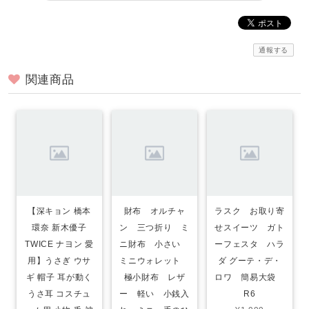
通報する
関連商品
【深キョン 橋本
財布 オルチャ
ラスク お取り寄
環奈 新木優子
ン 三つ折り ミ
せスイーツ ガト
TWICE ナヨン 愛
ニ財布 小さい
ーフェスタ ハラ
用】うさぎ ウサ
ミニウォレット
ダ グーテ・デ・
ギ 帽子 耳が動く
極小財布 レザ
ロワ 簡易大袋
うさ耳 コスチュ
ー 軽い 小銭入
R6