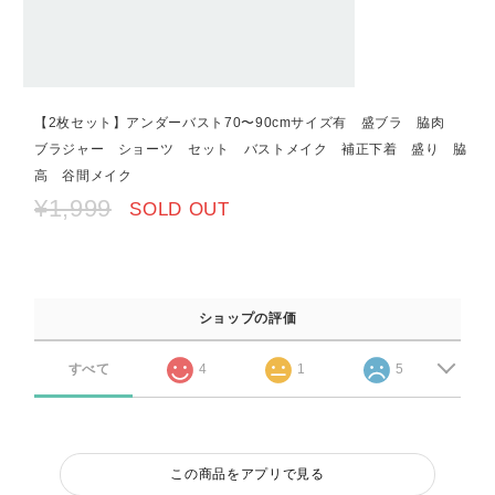
【2枚セット】アンダーバスト70〜90cmサイズ有 盛ブラ 脇肉
ブラジャー ショーツ セット バストメイク 補正下着 盛り 脇
高 谷間メイク
¥1,999
SOLD OUT
ショップの評価
すべて
4
1
5
この商品をアプリで見る