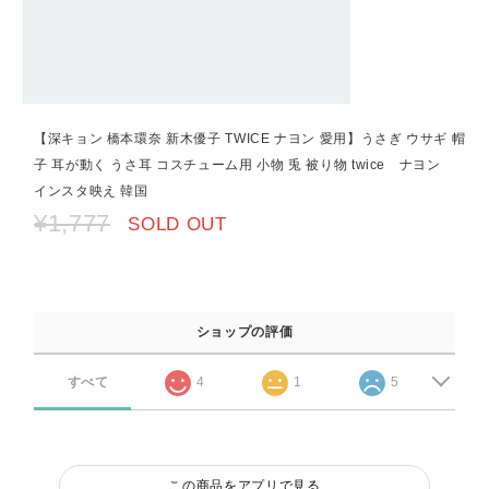
【深キョン 橋本環奈 新木優子 TWICE ナヨン 愛用】うさぎ ウサギ 帽
子 耳が動く うさ耳 コスチューム用 小物 兎 被り物 twice ナヨン
インスタ映え 韓国
¥1,777
SOLD OUT
ショップの評価
すべて
4
1
5
この商品をアプリで見る