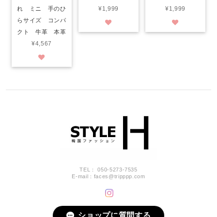
れ ミニ 手のひ
¥1,999
¥1,999
らサイズ コンパ
クト 牛革 本革
¥4,567
TEL： 050-5273-7535
E-mail：
faces@tripppp.com
ショップに質問する