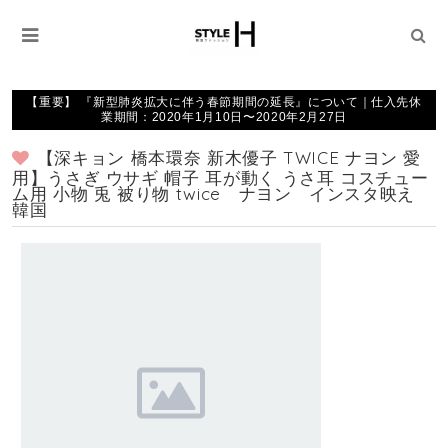
【重要】 『新型肺炎拡大に伴う春節期間の延長』について｜仕入先休
業期間：2020年1月10日〜2020年2月27日
【深キョン 橋本環奈 新木優子 TWICE ナヨン 愛
用】うさぎ ウサギ 帽子 耳が動く うさ耳 コスチュー
ム用 小物 兎 被り物 twice ナヨン インスタ映え
韓国