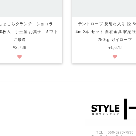
しょこらクランチ ショコラ
テントロープ 反射材入り 径 5
10枚入 手土産 お菓子 ギフト
4m 3本 セット 自在金具 収
に最適
250kg ガイロープ
¥2,789
¥1,678
TEL： 050-5273-7535