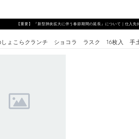
【重要】 『新型肺炎拡大に伴う春節期間の延長』について｜仕入先休業期
のしょこらクランチ ショコラ ラスク 16枚入 手