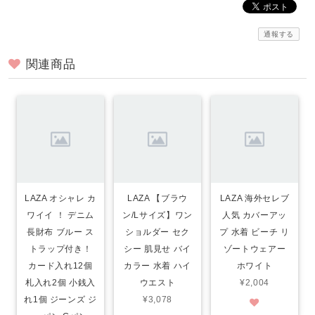
通報する
関連商品
LAZA オシャレ カ
LAZA 【ブラウ
LAZA 海外セレブ
ワイイ ！ デニム
ン/Lサイズ】ワン
人気 カバーアッ
長財布 ブルー ス
ショルダー セク
プ 水着 ビーチ リ
トラップ付き！
シー 肌見せ バイ
ゾートウェアー
カード入れ12個
カラー 水着 ハイ
ホワイト
札入れ2個 小銭入
ウエスト
¥2,004
れ1個 ジーンズ ジ
¥3,078