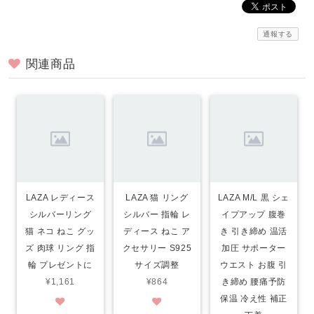
通報する
関連商品
LAZA レディース
LAZA 猫 リング
LAZA M/L 黒 シェ
シルバーリング
シルバー 指輪 レ
イプアップ 腹巻
猫 ネコ ねこ グッ
ディース ねこ ア
き 引き締め 温活
ズ 肉球 リング 指
クセサリー S925
加圧 サポーター
輪 プレゼントに
サイズ調整
ウエスト お腹 引
¥1,161
¥864
き締め 腰痛予防
保温 冷え性 補正