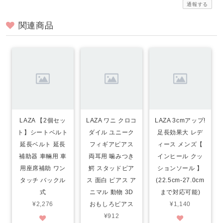
通報する
関連商品
LAZA 【2個セッ
LAZA ワニ クロコ
LAZA 3cmアップ!
ト】シートベルト
ダイル ユニーク
足長効果大 レデ
延長ベルト 延長
フィギアピアス
ィース メンズ【
補助器 車輛用 車
両耳用 噛みつき
インヒール クッ
用座席補助 ワン
鰐 スタッドピア
ションソール 】
タッチ バックル
ス 面白 ピアス ア
(22.5cm-27.0cm
式
ニマル 動物 3D
まで対応可能)
¥2,276
おもしろピアス
¥1,140
¥912