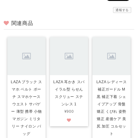
通報する
関連商品
LAZA ブラック ス
LAZA 耳かき スパ
LAZA レディース
マホ ベルト ポー
イラル型 らせん
補正ガードル M
チ スマホケース
スクリュー ステ
黒 補正下着 シェ
ウエスト サバゲ
ンレス 1
イプアップ 骨盤
ー 薄型 携帯 小物
¥900
矯正 くびれ 姿勢
マガジン ミリタ
矯正 産後ケア 美
リー ナイロン バ
尻 加圧 コルセッ
ッグ
ト