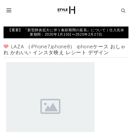
【重要】 『新型肺炎拡大に伴う春節期間の延長』について｜仕入先休
業期間：2020年1月10日〜2020年2月27日
LAZA （iPhone7,iphone8） iphoneケース おしゃ
れ かわいい インスタ映え レシート デザイン