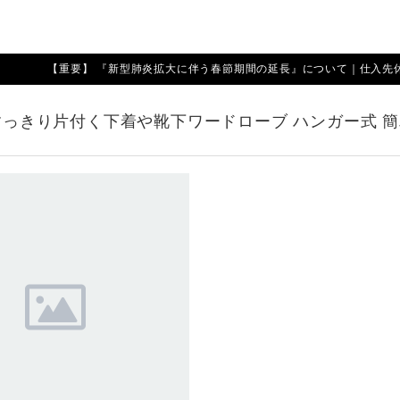
【重要】 『新型肺炎拡大に伴う春節期間の延長』について｜仕入先休業期
 すっきり片付く下着や靴下ワードローブ ハンガー式 簡