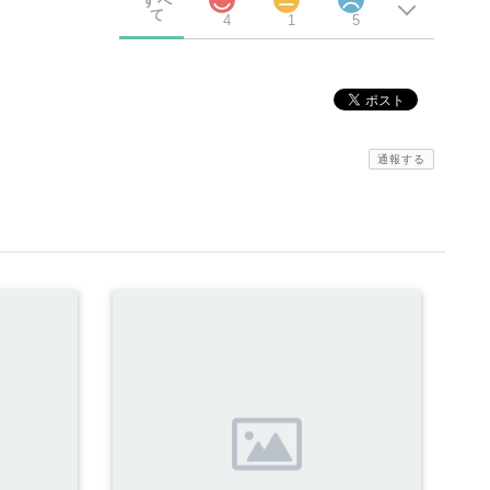
すべ
て
4
1
5
通報する