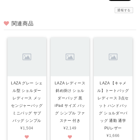
通報する
関連商品
LAZA グレー シェ
LAZA レディース
LAZA 【キャメ
ル型 ショルダー
斜め掛け ショル
ル】トートバッグ
レディース メッ
ダーバッグ 黒
レディース 3点セ
センジャーバッグ
iPad サイズ バッ
ット ハンドバッ
ミニバッグ サブ
グ シンプル ファ
グ ショルダーバ
バッグ シンプル
スナー 付き
ッグ 通勤 通学
¥1,504
¥2,149
PUレザー
¥1,666