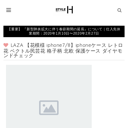
【重要】 『新型肺炎拡大に伴う春節期間の延長』について｜仕入先休
業期間：2020年1月10日〜2020年2月27日
LAZA 【花模様 iphone7/8】iphoneケース レトロ
花 ベクトル民芸花 格子柄 北欧 保護ケース ダイヤモ
ンドチェック