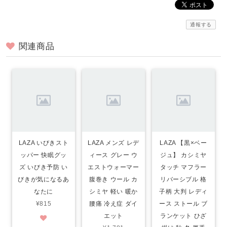
通報する
関連商品
LAZA いびきスト
LAZA メンズ レデ
LAZA 【黒×ベー
ッパー 快眠グッ
ィース グレー ウ
ジュ】 カシミヤ
ズ いびき予防 い
エストウォーマー
タッチ マフラー
びきが気になるあ
腹巻き ウール カ
リバーシブル 格
なたに
シミヤ 軽い 暖か
子柄 大判 レディ
¥815
腰痛 冷え症 ダイ
ース ストール ブ
エット
ランケット ひざ