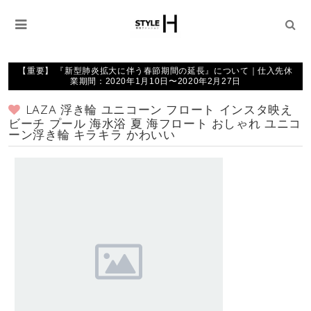
【重要】 『新型肺炎拡大に伴う春節期間の延長』について｜仕入先休
業期間：2020年1月10日〜2020年2月27日
LAZA 浮き輪 ユニコーン フロート インスタ映え
ビーチ プール 海水浴 夏 海フロート おしゃれ ユニコ
ーン浮き輪 キラキラ かわいい