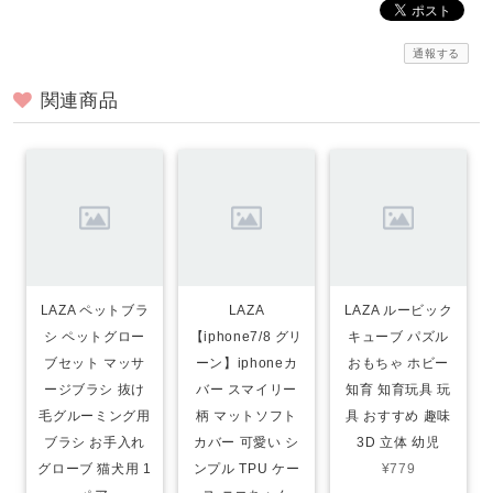
通報する
関連商品
LAZA ペットブラ
LAZA
LAZA ルービック
シ ペットグロー
【iphone7/8 グリ
キューブ パズル
ブセット マッサ
ーン】iphoneカ
おもちゃ ホビー
ージブラシ 抜け
バー スマイリー
知育 知育玩具 玩
毛グルーミング用
柄 マットソフト
具 おすすめ 趣味
ブラシ お手入れ
カバー 可愛い シ
3D 立体 幼児
グローブ 猫犬用 1
ンプル TPU ケー
¥779