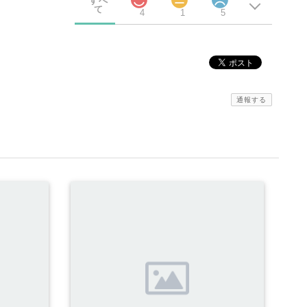
すべ
て
4
1
5
通報する