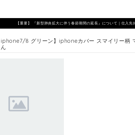
【重要】 『新型肺炎拡大に伴う春節期間の延長』について｜仕入先休業期
 【iphone7/8 グリーン】iphoneカバー スマイリ
ゃん