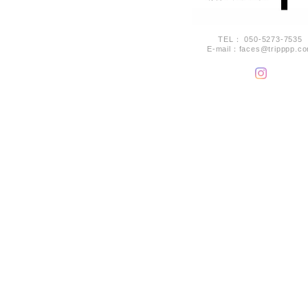
TEL： 050-5273-7535
E-mail：
faces@tripppp.c