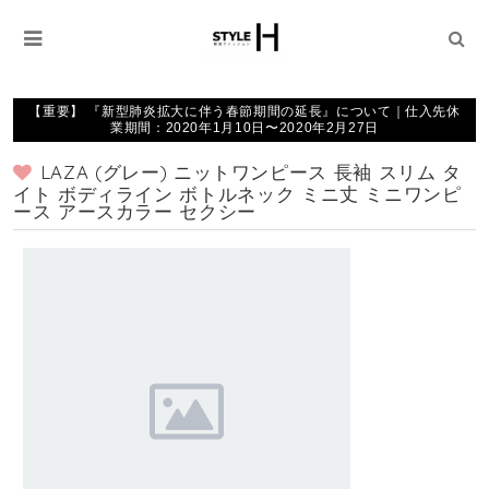
【重要】 『新型肺炎拡大に伴う春節期間の延長』について｜仕入先休
業期間：2020年1月10日〜2020年2月27日
LAZA (グレー) ニットワンピース 長袖 スリム タ
イト ボディライン ボトルネック ミニ丈 ミニワンピ
ース アースカラー セクシー