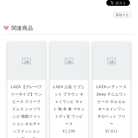
通報する
関連商品
LAZA 【グレー/フ
LAZA 上品 リブニ
LAZA レディース
リーサイズ】ワン
ット ブラウン キ
2way デニムワン
ピース スリーブ
ャミワンピ キャ
ピース サルエル
ドレス シャツワ
ミ 秋 冬 春 マキシ
オールインワン
ンピ 韓国ファッ
ミディ丈 ワンピ
サロペット フリ
ション オルチャ
ース
ー
ンファッション
¥1,296
¥2,811