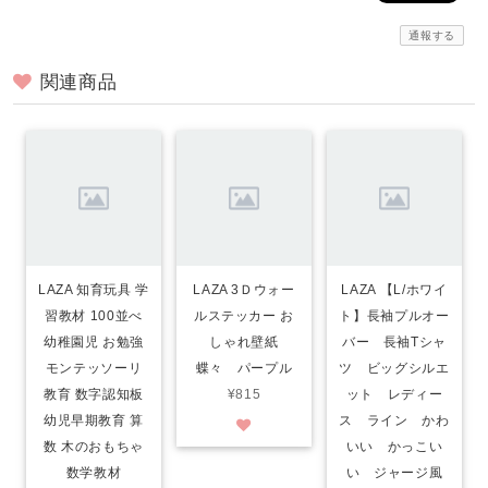
通報する
関連商品
LAZA 知育玩具 学
LAZA 3Ｄウォー
LAZA 【L/ホワイ
習教材 100並べ
ルステッカー お
ト】長袖プルオー
幼稚園児 お勉強
しゃれ壁紙
バー 長袖Tシャ
モンテッソーリ
蝶々 パープル
ツ ビッグシルエ
教育 数字認知板
¥815
ット レディー
幼児早期教育 算
ス ライン かわ
数 木のおもちゃ
いい かっこい
数学教材
い ジャージ風