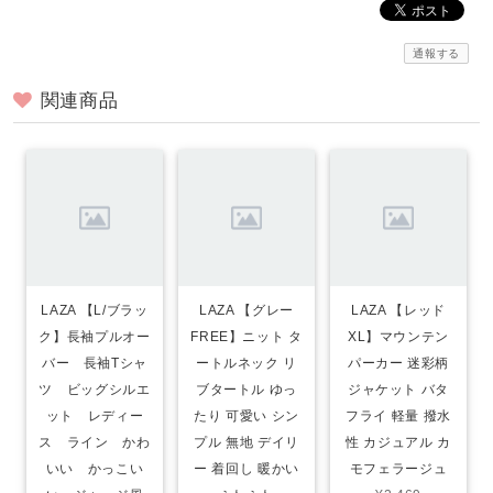
通報する
関連商品
LAZA 【L/ブラッ
LAZA 【グレー
LAZA 【レッド
ク】長袖プルオー
FREE】ニット タ
XL】マウンテン
バー 長袖Tシャ
ートルネック リ
パーカー 迷彩柄
ツ ビッグシルエ
ブタートル ゆっ
ジャケット バタ
ット レディー
たり 可愛い シン
フライ 軽量 撥水
ス ライン かわ
プル 無地 デイリ
性 カジュアル カ
いい かっこい
ー 着回し 暖かい
モフェラージュ