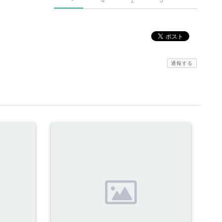
4
1
5
通報する