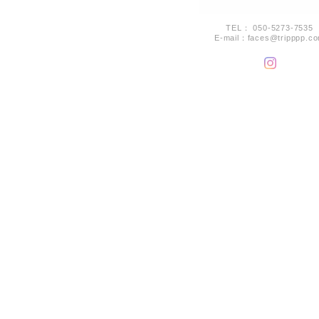
TEL： 050-5273-7535
E-mail：
faces@tripppp.c