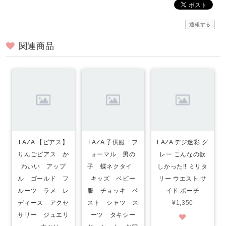
通報する
関連商品
LAZA 【ピアス】
LAZA 子供服 フ
LAZA デジ迷彩 グ
りんごピアス か
ォーマル 男の
レー こんなの欲
わいい アップ
子 蝶ネクタイ
しかった!! ミリタ
ル ゴールド フ
キッズ ベビー
リー ウエスト サ
ルーツ ラメ レ
服 チョッキ ベ
イド ポーチ
ディース アクセ
スト シャツ ス
¥1,350
サリー ジュエリ
ーツ タキシー